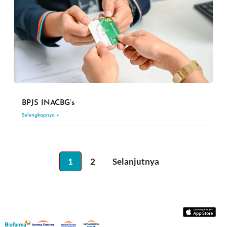
BPJS INACBG’s
Selengkapnya >
1
2
Selanjutnya