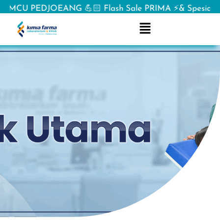
CU PEDJOEANG 💪🏻 Flash Sale PRIMA ⚡& Spesial offer 