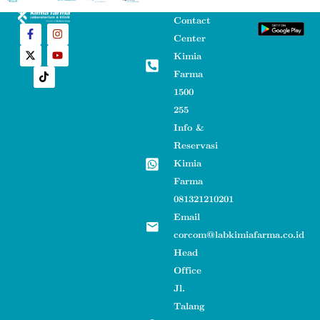
Contact
Center
Kimia
Farma
1500
255
Info &
Reservasi
Kimia
Farma
081321210201
Email
corcom@labkimiafarma.co.id
Head
Office
Jl.
Talang