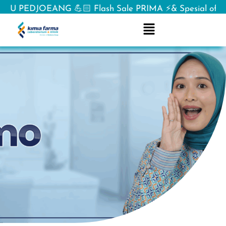
DJOEANG 💪🏻 Flash Sale PRIMA ⚡& Spesial offer BANG