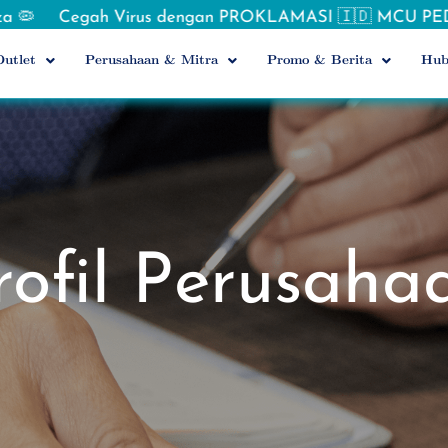
irus dengan PROKLAMASI 🇮🇩 MCU PEDJOEANG 💪🏻 Flas
utlet
Perusahaan & Mitra
Promo & Berita
Hub
rofil Perusaha