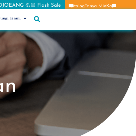
h Sale PRIMA ⚡& Spesial offer BANGKIT untuk lawan in
Katalog
Tanya MinKaef
ungi Kami
an