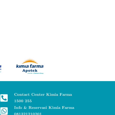
Contact Center Kimia Farma
1500 255
Info & Reservasi Kimia Farma
081321210201