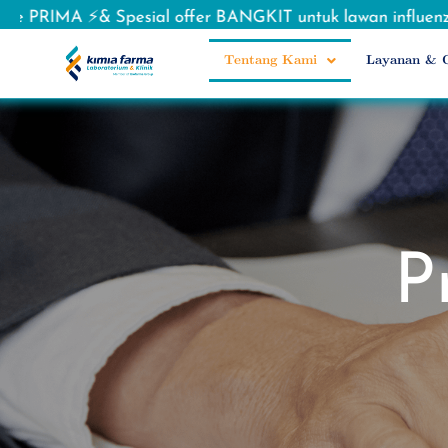
al offer BANGKIT untuk lawan influenza 🦠
Cegah V
Tentang Kami
Layanan & O
P