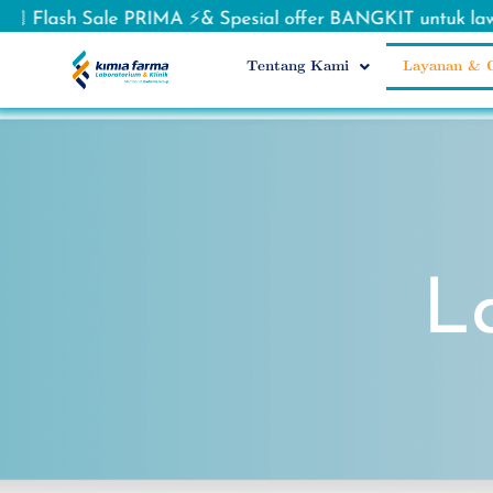
IMA ⚡& Spesial offer BANGKIT untuk lawan influenza 
Tentang Kami
Layanan & O
L