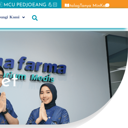
G 💪🏻 Flash Sale PRIMA ⚡& Spesial offer BANGKIT un
Katalog
Tanya MinKaef
ungi Kami
et