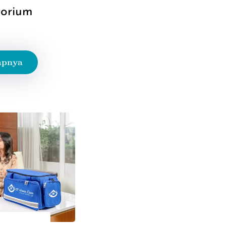
orium
apnya