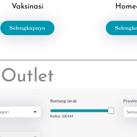
Vaksinasi
Home
Selengkapnya
Selengk
Outlet
Rentang Jarak
Provin
egori
Semua
Radius:
100
KM