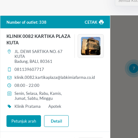
Semua Kot
Number of outlet
:
338
CETAK
KLINIK 0082 KARTIKA PLAZA
KUTA
JL. DEWI SARTIKA NO. 67
KUTA
Badung, BALI, 80361
7
081139607717
klinik.0082.kartikaplaza@labkimiafarma.co.id
08:00 - 22:00
Senin, Selasa, Rabu, Kamis,
Jumat, Sabtu, Minggu
Klinik Pratama
Apotek
Petunjuk arah
Detail