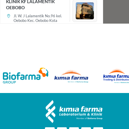
KLINIK KF LALAMENTIK
OEBOBO
Jl. W. J Lalamentik No.96 kel.
Oebobo Kec. Oebobo Kota
Kupang - NTT
Kupang, NUSA TENGGARA
TIMUR, 85111
+62082266402822
klinikkfoebobo@labkimiafarma.co.id
Senin, Selasa, Rabu, Kamis,
Jumat, Sabtu
Klinik Pratama
Laboratorium
Petunjuk arah
Detail
KLINIK KF MOJOSARI
Jl. Brawijaya No.75, Rw. I,
Sawahan,?PUNGGING
KAB. MOJOKERTO, JAWA
TIMUR, 61384