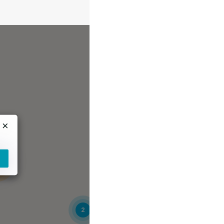
×
2
2