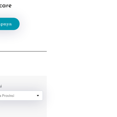
care
apnya
si
 Provinsi