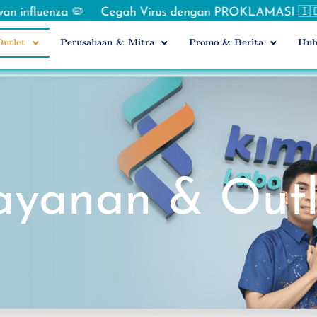
🦠
Cegah Virus dengan PROKLAMASI 🇮🇩 MCU PEDJOEAN
utlet
Perusahaan & Mitra
Promo & Berita
Hub
ayanan & Outl