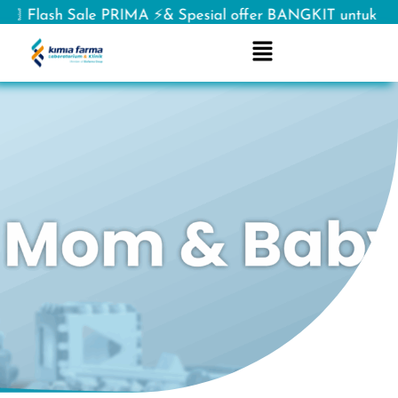
sh Sale PRIMA ⚡& Spesial offer BANGKIT untuk lawan 