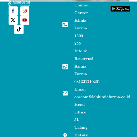
Contact
Center
Pijat Laktasi
Kimia
Farma
SELENGKAPNYA »
1500
255
Info &
Reservasi
Kimia
Farma
081321210201
Email
corcom@labkimiafarma.co.id
Head
Office
Jl.
Talang
Betutu