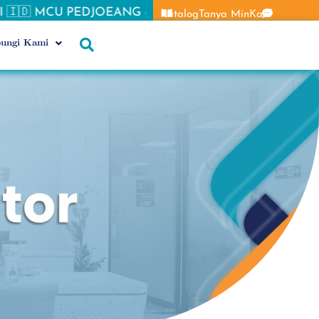
CU PEDJOEANG 💪🏻 Flash Sale PRIMA ⚡& Spesial offer
Katalog
Tanya MinKaef
ungi Kami