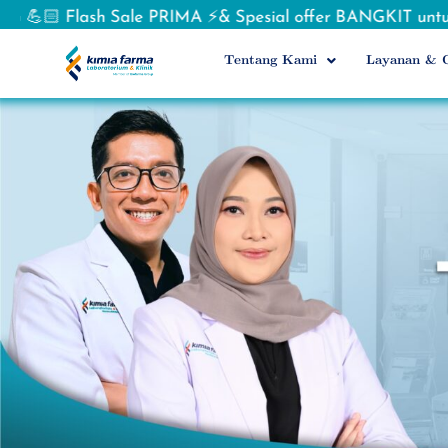
ash Sale PRIMA ⚡& Spesial offer BANGKIT untuk lawan
Tentang Kami
Layanan & O