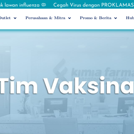
 influenza 🦠
Cegah Virus dengan PROKLAMASI 🇮🇩 M
utlet
Perusahaan & Mitra
Promo & Berita
Hub