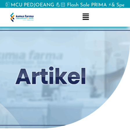
MCU PEDJOEANG 💪🏻 Flash Sale PRIMA ⚡& Spesial offe