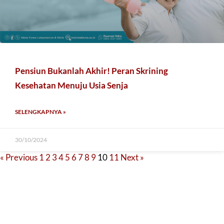
Pensiun Bukanlah Akhir! Peran Skrining
Kesehatan Menuju Usia Senja
SELENGKAPNYA »
30/10/2024
« Previous
1
2
3
4
5
6
7
8
9
10
11
Next »